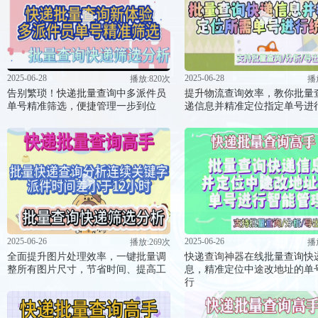
2025-06-28
2025-06-28
播放:820次
播
告别繁琐！快递批量查询中多派件员
提升物流查询效率，教你批量
单号精准筛选，便捷管理一步到位
递信息并精准定位指定单号进
2025-06-26
2025-06-26
播放:269次
播
全面提升图片处理效率，一键批量调
快递查询神器在线批量查询快
整所有图片尺寸，节省时间、提高工
息，精准定位中途改地址的单
行