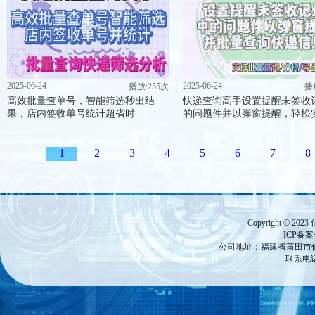
2025-06-24
2025-06-24
播放:255次
播
高效批量查单号，智能筛选秒出结
快递查询高手设置提醒未签收
果，店内签收单号统计超省时
的问题件并以弹窗提醒，轻松
1
2
3
4
5
6
7
8
Copyright ©
ICP备
公司地址：福建省莆田市仙游
联系电话